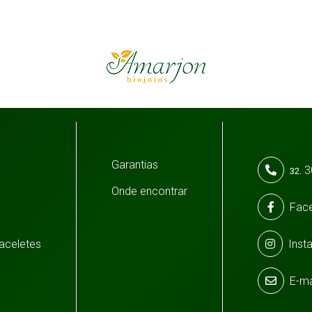
Garantias
3
32.
Onde encontrar
Fac
raceletes
Inst
E-ma