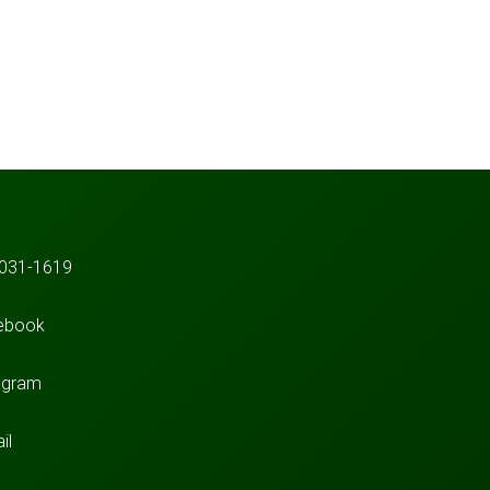
031-1619
ebook
agram
il