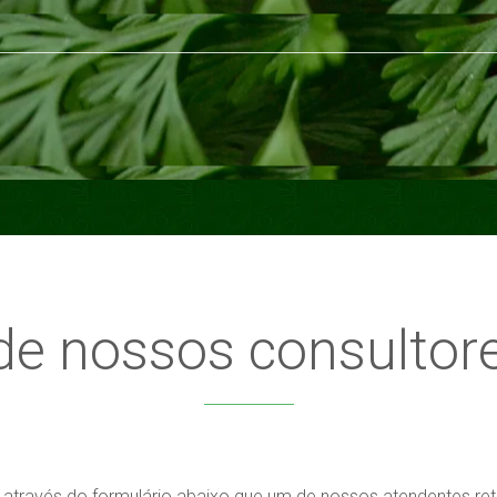
e nossos consultor
través do formulário abaixo que um de nossos atendentes ret